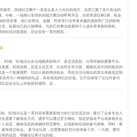
深圳都市，高端社交圈子一直是众多人士向往的地方。这里汇聚了各行各业的
遇。今晚，一场精心安排的高端大圈活动即将开启，目前资源仅剩3席，机会
领域的佼佼者，他们在商业、金融、科技等行业有着卓越的成就和广泛的影响
交流，拓展自己的人脉网络，为自己的事业发展和个人成长带来新的契机。
轻松结识新朋友，还会安排一系列精彩...
茶具
场、95场、92场论坛在当地颇具影响力，是交流思想、分享经验的重要平台。
业发展、科技创新，还是文化艺术、社会民生等方面，都能在其中找到相关的
疑是一个拓展视野、结识人脉的绝佳机会。而此次论坛推出的首次体验送定制
制茶具作为一种独特的礼品，具有很高的纪念价值。它不仅体现了论坛对参与
忆起在论坛上的收获和感悟。这...
95场、92场论坛是一系列具有重要影响力的行业交流活动，吸引了众多专业人
首先需要了解报名方式。通常可以通过官方网站、指定的报名平台或者相关合
个人信息，确保信息的准确性和完整性，以免影响后续的参与资格。同时，要
，避免错过机会。 参与论坛前，还需要做好充分的准备工作。一方面，要对
布的信息，明确论坛将讨论的核...