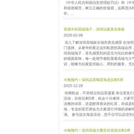
《中华人民共和国治安管理处罚法》和《中
和道德规范，树立正确的价值观，远离违法
作。...
资源中的高端场子：深圳玩家真实体验
2026-02-08
深入了解深圳高端娱乐场所真实感受 在深
门选择。从奢华的夜总会到私密的高端会所
些高端场子，首先感受到的是无与伦比的奢
的墙面装饰，每一处细节都彰显着高端与大
训，能够为玩家提供贴心、周到的服务。无论
今晚预约！深圳品茶喝茶海选仅剩5席
2025-12-29
珍稀机会，不容错过的品茶盛宴 各位茶友
活动，目前仅剩5席，机会十分难得，大家可
淡雅的绿茶，还是醇厚香浓的红茶，亦或是
场，专业的茶艺师会为大家进行详细的讲解
满。 参与这次海选活动，您不仅可以品尝到各
今晚预约！深圳高端大圈安排资源仅剩3席