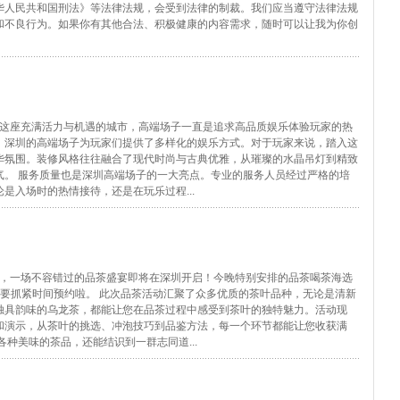
华人民共和国刑法》等法律法规，会受到法律的制裁。我们应当遵守法律法规
和不良行为。如果你有其他合法、积极健康的内容需求，随时可以让我为你创
圳这座充满活力与机遇的城市，高端场子一直是追求高品质娱乐体验玩家的热
，深圳的高端场子为玩家们提供了多样化的娱乐方式。对于玩家来说，踏入这
华氛围。装修风格往往融合了现代时尚与古典优雅，从璀璨的水晶吊灯到精致
气。 服务质量也是深圳高端场子的一大亮点。专业的服务人员经过严格的培
是入场时的热情接待，还是在玩乐过程...
们，一场不容错过的品茶盛宴即将在深圳开启！今晚特别安排的品茶喝茶海选
要抓紧时间预约啦。 此次品茶活动汇聚了众多优质的茶叶品种，无论是清新
独具韵味的乌龙茶，都能让您在品茶过程中感受到茶叶的独特魅力。活动现
和演示，从茶叶的挑选、冲泡技巧到品鉴方法，每一个环节都能让您收获满
种美味的茶品，还能结识到一群志同道...