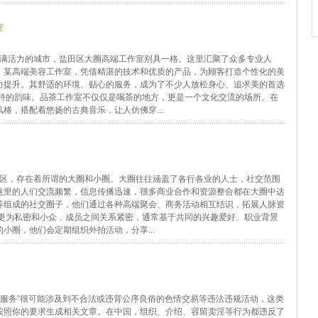
室
充满活力的城市，盐田区大圈高端工作室别具一格。这里汇聚了众多专业人
，某高端美容工作室，凭借精湛的技术和优质的产品，为顾客打造个性化的美
力提升。其舒适的环境、贴心的服务，成为了不少人放松身心、追求美的首选
独特的韵味。品茶工作室不仅仅是喝茶的地方，更是一个文化交流的场所。在
格，搭配着悠扬的古典音乐，让人仿佛穿...
田区，存在着所谓的大圈和小圈。大圈往往涵盖了各行各业的人士，社交范围
这里的人们交流频繁，信息传播迅速，很多商业合作和资源整合都在大圈中达
等组成的社交圈子，他们通过各种高端聚会、商务活动相互结识，拓展人脉资
对更为私密和小众，成员之间关系紧密，通常基于共同的兴趣爱好、职业背景
小圈，他们会定期组织外拍活动，分享...
话服务”很可能涉及到不合法或违背公序良俗的色情交易等违法违规活动，这类
按照你的要求生成相关文章。在中国，组织、介绍、容留卖淫等行为都违反了