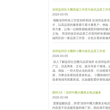
深圳盐田区大圈高端工作室与各区品茶工作
2026-03-05
领略深圳特色工作室别样风情 在深圳这座
才，以高品质的服务吸引着大量客户。例如
容方案，让每一位顾客都能感受到独特的魅
之地。 而深圳各区的品茶工作室同样有着
福田区的一家品茶工作室，古色古香的装修风
深圳盐田区大圈和小圈与各区品茶工作室
2026-03-05
深入了解盐田社交圈与品茶场所 在深圳盐
广泛，涉及商务、文化、娱乐等多个领域。
成。例如，一些大型企业的高管、行业精英
源，为事业发展创造更多机会。 小圈则相
或者地域等因素形成。比如摄影爱好者组成的
限时3天！深圳中圈大圈美女电话服务
2026-02-08
需要提醒的是，所谓“深圳中圈大圈美女电
内容是不应该被宣扬和推广的，因此我不能