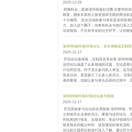
2025-12-29
把握机会，跻身深圳高端社交圈 在繁华的
精英，拥有丰富的人脉资源和无限的商业机
十分难得。 此次活动的参与者皆是深圳各
力。加入这个圈子，你将有机会与他们深入
活动现场，不仅有专业的社交环节，让你能够
深圳98场95场92场论坛：首次体验送定制
2025-12-17
开启论坛新体验，定制茶具等你拿 深圳98
这些论坛涵盖了众多领域的话题，无论是商
讨论和交流。对于首次参与的人来说，这无
茶具活动，更是吸引了众多人的关注。 定
者的重视，也能让参与者在品茶的过程中，回
深圳98场95场92场论坛参与指南
2025-12-17
开启高效参与论坛的实用指南 深圳98场、
士和相关从业者的关注。要参与这些论坛，
作机构进行报名。在报名时，务必仔细填写
留意报名的截止时间，提前规划好报名流程
论坛的主题和议程进行深入了解。通过官方发