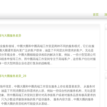
首页
圈与大圈服务差异
商业服务领域，中圈大圈和中圈高端工作室是两种不同的服务模式，它们在服
中圈大圈通常面向更广泛的客户群体，涵盖了不同层次和需求的客户。无论是
部分常规业务，中圈大圈都能提供相应的解决方案。例如，一些小型贸易公司
和税务申报等工作。而中圈高端工作室则专注于高端客户，这些客户往往对服
一些大型跨国企业在进行复杂的战略规...
圈与大圈服务差异_28
场环境里，中圈大圈和中圈高端工作室在服务上存在着显著差异。 从服务对
，涵盖了不同消费层次和需求的人群。例如一些综合性的服务机构，无论是普
对象。而中圈高端工作室则主要针对高净值客户或者对服务品质有极高要求的
，只为少数追求极致体验的客户提供服务。 服务内容方面，中圈大圈的服务
中圈大圈的美容机构可能提供从基础...